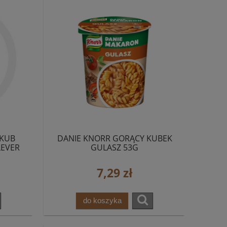
 KUB
DANIE KNORR GORĄCY KUBEK
LEVER
GULASZ 53G
7,29 zł
do koszyka