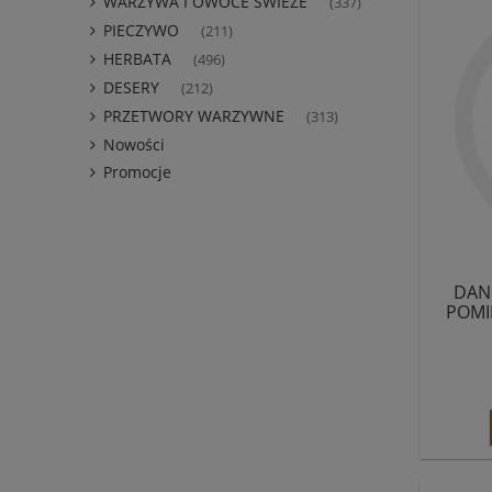
WARZYWA I OWOCE ŚWIEŻE
(337)
PIECZYWO
(211)
HERBATA
(496)
DESERY
(212)
PRZETWORY WARZYWNE
(313)
Nowości
Promocje
DAN
POMI