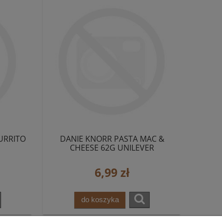
URRITO
DANIE KNORR PASTA MAC &
CHEESE 62G UNILEVER
6,99 zł
do koszyka