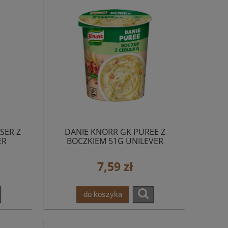
SER Z
DANIE KNORR GK PUREE Z
ER
BOCZKIEM 51G UNILEVER
7,59 zł
do koszyka