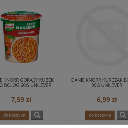
E KNORR GORĄCY KUBEK
DANIE KNORR KURCZAK B
G BOLOG 60G UNILEVER
89G UNILEVER
7,59 zł
6,99 zł
do koszyka
do koszyka