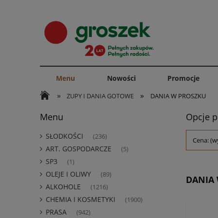
Menu
Nowości
Promocje
»
»
ZUPY I DANIA GOTOWE
DANIA W PROSZKU
Menu
Opcje p
SŁODKOŚCI
(236)
Cena: (w
ART. GOSPODARCZE
(5)
SP3
(1)
OLEJE I OLIWY
(89)
DANIA
ALKOHOLE
(1216)
CHEMIA I KOSMETYKI
(1900)
PRASA
(942)