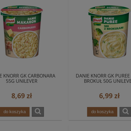
E KNORR GK CARBONARA
DANIE KNORR GK PUREE 
55G UNILEVER
BROKUŁ 50G UNILEV
8,69 zł
6,99 zł
do koszyka
do koszyka