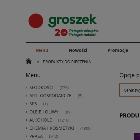
Menu
Nowości
Promocje
»
PRODUKTY DO PIECZENIA
Menu
Opcje p
SŁODKOŚCI
(236)
Cena: (w
ART. GOSPODARCZE
(5)
SP3
(1)
OLEJE I OLIWY
(89)
PRODUK
ALKOHOLE
(1216)
CHEMIA I KOSMETYKI
(1900)
PRASA
(942)