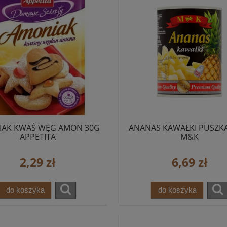
IAK KWAŚ WĘG AMON 30G
ANANAS KAWAŁKI PUSZK
APPETITA
M&K
2,29 zł
6,69 zł
do koszyka
do koszyka