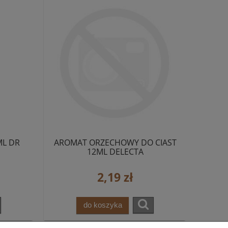
L DR
AROMAT ORZECHOWY DO CIAST
12ML DELECTA
2,19 zł
do koszyka