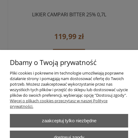
LIKIER CAMPARI BITTER 25% 0,7L
119,99 zł
do koszyka
Dbamy o Twoją prywatność
Pliki cookies i pokrewne im technologie umożliwiają poprawne
«
1
2
3
»
działanie strony i pomagają nam dostosować ofertę do Twoich
potrzeb. Możesz zaakceptować wykorzystanie przez nas
wszystkich tych plików i przejść do sklepu lub dostosować użycie
plików do swoich preferencji, wybierając opcję "Dostosuj zgody".
Pomoc
Więcej o plikach cookies przeczytasz w naszej Polityce
prywatności.
Moje konto
zaakceptuj tylko niezbędne
Płatności i dostawa
dostosuj zgody