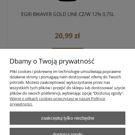
EGRI BIKAVER GOLD LINE CZ/W 12% 0,75L
20,99 zł
do koszyka
Dbamy o Twoją prywatność
Pliki cookies i pokrewne im technologie umożliwiają poprawne
«
1
2
3
»
działanie strony i pomagają nam dostosować ofertę do Twoich
potrzeb. Możesz zaakceptować wykorzystanie przez nas
wszystkich tych plików i przejść do sklepu lub dostosować użycie
plików do swoich preferencji, wybierając opcję "Dostosuj zgody".
Pomoc
Więcej o plikach cookies przeczytasz w naszej Polityce
prywatności.
Moje konto
zaakceptuj tylko niezbędne
Płatności i dostawa
dostosuj zgody