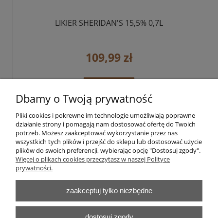
LIKIER SHERIDAN'S 15,5% 0,7L
109,99 zł
do koszyka
Dbamy o Twoją prywatność
Pliki cookies i pokrewne im technologie umożliwiają poprawne
«
1
2
3
»
działanie strony i pomagają nam dostosować ofertę do Twoich
potrzeb. Możesz zaakceptować wykorzystanie przez nas
wszystkich tych plików i przejść do sklepu lub dostosować użycie
plików do swoich preferencji, wybierając opcję "Dostosuj zgody".
Pomoc
Więcej o plikach cookies przeczytasz w naszej Polityce
prywatności.
Moje konto
zaakceptuj tylko niezbędne
Płatności i dostawa
dostosuj zgody