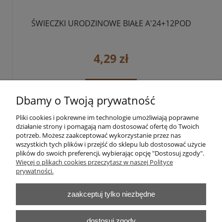
ŚWIECZKI URODZINOWE BIAŁE A'24+12POD
4,29 zł
do koszyka
Dbamy o Twoją prywatność
Pliki cookies i pokrewne im technologie umożliwiają poprawne
«
1
2
3
4
5
...
37
»
działanie strony i pomagają nam dostosować ofertę do Twoich
potrzeb. Możesz zaakceptować wykorzystanie przez nas
wszystkich tych plików i przejść do sklepu lub dostosować użycie
plików do swoich preferencji, wybierając opcję "Dostosuj zgody".
Pomoc
Więcej o plikach cookies przeczytasz w naszej Polityce
prywatności.
Moje konto
zaakceptuj tylko niezbędne
Płatności i dostawa
dostosuj zgody